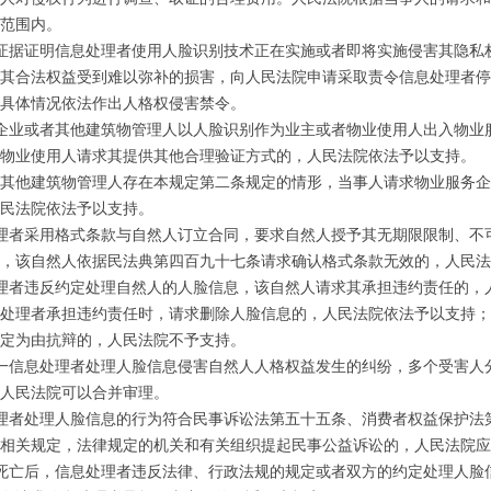
范围内。
证据证明信息处理者使用人脸识别技术正在实施或者即将实施侵害其隐私
其合法权益受到难以弥补的损害，向人民法院申请采取责令信息处理者停
具体情况依法作出人格权侵害禁令。
企业或者其他建筑物管理人以人脸识别作为业主或者物业使用人出入物业
物业使用人请求其提供其他合理验证方式的，人民法院依法予以支持。
他建筑物管理人存在本规定第二条规定的情形，当事人请求物业服务企
民法院依法予以支持。
理者采用格式条款与自然人订立合同，要求自然人授予其无期限限制、不
，该自然人依据民法典第四百九十七条请求确认格式条款无效的，人民法
理者违反约定处理自然人的人脸信息，该自然人请求其承担违约责任的，
处理者承担违约责任时，请求删除人脸信息的，人民法院依法予以支持；
定为由抗辩的，人民法院不予支持。
一信息处理者处理人脸信息侵害自然人人格权益发生的纠纷，多个受害人
人民法院可以合并审理。
理者处理人脸信息的行为符合民事诉讼法第五十五条、消费者权益保护法
相关规定，法律规定的机关和有关组织提起民事公益诉讼的，人民法院应
死亡后，信息处理者违反法律、行政法规的规定或者双方的约定处理人脸