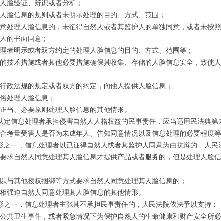
人脸验证、辨识或者分析；
脸信息的规则或者未明示处理的目的、方式、范围；
处理人脸信息的，未征得自然人或者其监护人的单独同意，或者未按照
人的书面同意；
者明示或者双方约定的处理人脸信息的目的、方式、范围等；
技术措施或者其他必要措施确保其收集、存储的人脸信息安全，致使人
政法规的规定或者双方的约定，向他人提供人脸信息；
俗处理人脸信息；
当、必要原则处理人脸信息的其他情形。
认定信息处理者承担侵害自然人人格权益的民事责任，应当适用民法典第
合考量受害人是否为未成年人、告知同意情况以及信息处理的必要程度等
形之一，信息处理者以已征得自然人或者其监护人同意为由抗辩的，人民
求自然人同意处理其人脸信息才提供产品或者服务的，但是处理人脸信
与其他授权捆绑等方式要求自然人同意处理其人脸信息的；
强迫自然人同意处理其人脸信息的其他情形。
形之一，信息处理者主张其不承担民事责任的，人民法院依法予以支持：
共卫生事件，或者紧急情况下为保护自然人的生命健康和财产安全所必