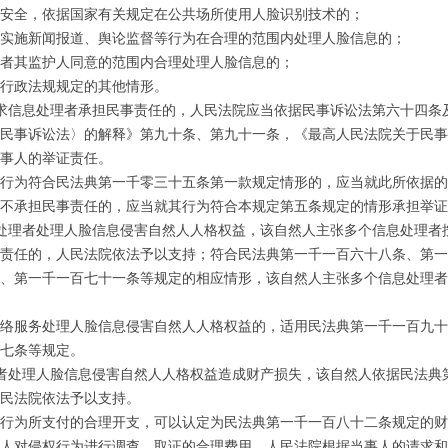
全，依据国家有关规定在公共场所使用人脸识别技术的；
施新闻报道、舆论监督等行为在合理的范围内处理人脸信息的；
其监护人同意的范围内合理处理人脸信息的；
政法规规定的其他情形。
求信息处理者承担民事责任的，人民法院应当依据民事诉讼法第六十四条
民事诉讼法〉的解释》第九十条、第九十一条，《最高人民法院关于民事
事人的举证责任。
为符合民法典第一千零三十五条第一款规定情形的，应当就此所依据的
承担民事责任的，应当就其行为符合本规定第五条规定的情形承担举证
处理者处理人脸信息侵害自然人人格权益，该自然人主张多个信息处理者
责任的，人民法院依法予以支持；符合民法典第一千一百六十八条、第一
、第一千一百七十一条等规定的相应情形，该自然人主张多个信息处理者
服务处理人脸信息侵害自然人人格权益的，适用民法典第一千一百九十
七条等规定。
者处理人脸信息侵害自然人人格权益造成财产损失，该自然人依据民法典
民法院依法予以支持。
为所支付的合理开支，可以认定为民法典第一千一百八十二条规定的财
人对侵权行为进行调查、取证的合理费用。人民法院根据当事人的请求和