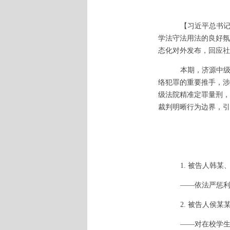
【
习近平总书
学法守法用法的良好氛
态化对外发布，回应社
本期，济源中级
络犯罪的重要推手，涉
级法院精准定罪量刑，
裁判明晰行为边界，引
1. 被告人韩
——依法严惩
2. 被告人侯
——对在校学