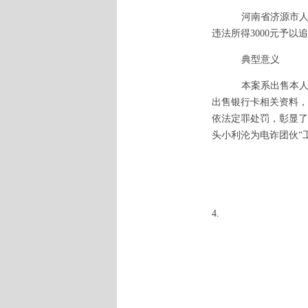
河南省济源市
违法所得3000元予以
典型意义
本案系出售本
出售银行卡相关资料，
依法定罪处罚，彰显了
头小利沦为电诈团伙“
4.