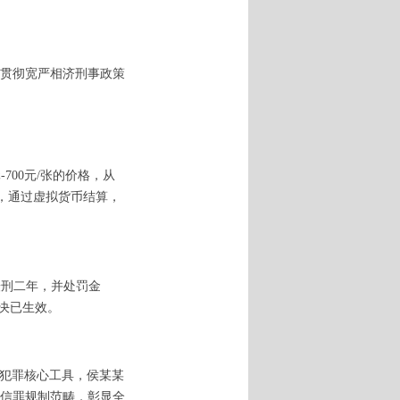
贯彻宽严相济刑事政策
700元/张的价格，从
罪，通过虚拟货币结算，
缓刑二年，并处罚金
决已生效。
络犯罪核心工具，侯某某
信罪规制范畴，彰显全