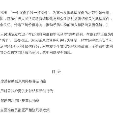
记指出，
“一个案例胜过一打文件”。为充分发挥典型案例的示范引领作用
围，济源中级人民法院将持续聚焦与群众生活利益密切相关的典型案件，
会关切、传递正确价值导向，推动矛盾纠纷的源头预防与妥善化解。
】
人民法院发布5
起
“帮助信息网络犯罪活动罪”典型案例。
帮信犯罪正成为
“两卡”、话务引流、对公账户结算等相关行为频发，严重危害网络安全
从严惩处职业性帮信行为，对在校学生贯彻宽严相济政策，全链条打击网
导公众树立网络法治意识，筑牢网络安全防线。
目
录
某、廖某帮助信息网络犯罪活动案
利用对公账户提供支付结算帮助行为
某某帮助信息网络犯罪活动案
生全面准确贯彻宽严相济刑事政策