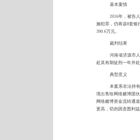
基本案情
2016年，被
施犯罪，仍将该8套银
390.6万元。
裁判结果
河南省济源市
处其有期徒刑一年并处
典型意义
本案系非法持
境出售给网络赌博团伙
网络赌博资金流转通道
更高，切勿因贪图利益