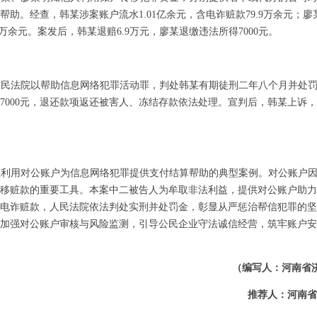
助。经查，韩某涉案账户流水1.01亿余元，含电诈赃款79.9万余元；廖某
9万余元。案发后，韩某退赔6.9万元，廖某退缴违法所得7000元。
人民法院以帮助信息网络犯罪活动罪，判处韩某有期徒刑二年八个月并处
7000元，退还款项返还被害人、冻结存款依法处理。宣判后，韩某上诉
惩利用对公账户为信息网络犯罪提供支付结算帮助的典型案例。对公账户
移赃款的重要工具。本案中二被告人为牟取非法利益，提供对公账户助力
电诈赃款，人民法院依法判处实刑并处罚金，彰显从严惩治帮信犯罪的坚
加强对公账户审核与风险监测，引导公民企业守法诚信经营，筑牢账户安
（编写人：河南省
推荐人：河南省