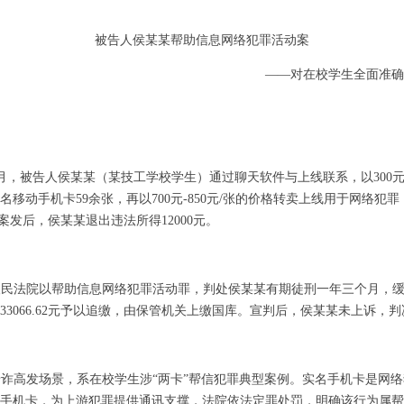
被告人侯某某帮助信息网络犯罪活动案
——对在校学生全面准确
11月，被告人侯某某（某技工学校学生）通过聊天软件与上线联系，以300元-
移动手机卡59余张，再以700元-850元/张的价格转卖上线用于网络犯
元。案发后，侯某某退出违法所得12000元。
人民法院以帮助信息网络犯罪活动罪，判处侯某某有期徒刑一年三个月，
得33066.62元予以追缴，由保管机关上缴国库。宣判后
，侯某某未上诉，判
涉诈高发场景，系在校学生涉
“两卡”帮信犯罪典型案例。实名手机卡是网
手机卡，为上游犯罪提供通讯支撑，法院依法定罪处罚，明确该行为属帮