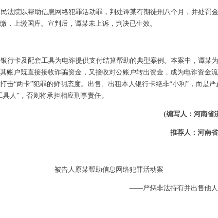
人民法院以帮助信息网络犯罪活动罪，判处谭某有期徒刑八个月，并处罚
追缴，上缴国库。宣判后
，谭某未上诉，判决已生效。
人银行卡及配套工具为电诈提供支付结算帮助的典型案例。本案中，谭某
其账户既直接接收诈骗资金，又接收对公账户转出资金，成为电诈资金流
打击
“两卡”犯罪的鲜明态度。出售、出租本人银行卡绝非“小利”，而是
工具人”，否则将承担相应刑事责任。
（编写人：河南省
推荐人：河南省
被告人原某帮助信息网络犯罪活动案
——严惩非法持有并出售他