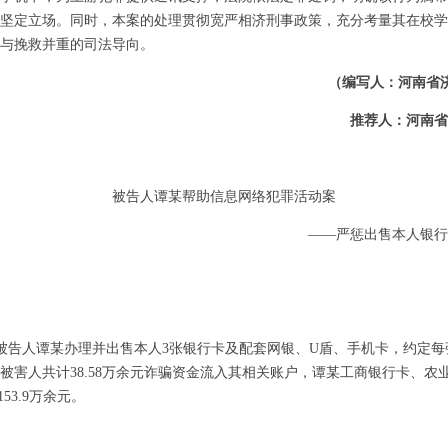
坚定立场。同时，本案的处理贯彻宽严相济刑事政策，充分考量其在校学
与挽救并重的司法导向。
（编写人：河南省
推荐人：河南省
被告人谭某帮助信息网络犯罪活动案
——严惩出售本人银行
底，被告人谭某办理并出售本人3张银行卡及配套网银、U盾、手机卡，约定每张
多名被害人共计38.58万余元诈骗资金流入其相关账户，谭某工商银行卡、
53.9万余元。