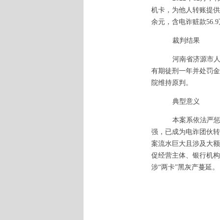
机卡，为他人转账提供帮
余元，含电诈赃款56.
裁判结果
河南省济源市
有期徒刑一年并处罚金
院维持原判。
典型意义
本案系依法严
强，已成为电诈团伙转
案流水巨大且涉及大额
促经营主体、银行机构
涉
“两卡”黑灰产蔓延。