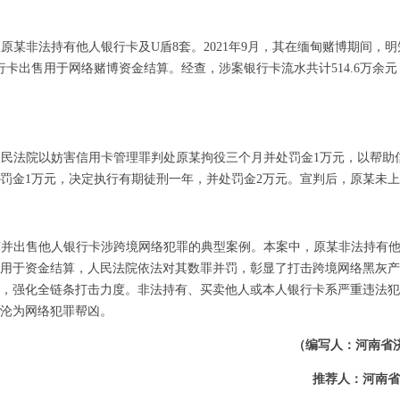
告人原某非法持有他人银行卡及U盾8套。2021年9月，其在缅甸赌博期间，
行卡出售用于网络赌博资金结算。经查，涉案银行卡流水共计514.6万余
人民法院以妨害信用卡管理罪判处原某拘役三个月并处罚金
1万元，以帮助
罚金1万元，决定执行有期徒刑一年，并处罚金2万元。宣判后
，原某未上
有并出售他人银行卡涉跨境网络犯罪的典型案例。本案中，原某非法持有
用于资金结算，
人民法院依法对其数罪并罚，彰显了打击跨境网络黑灰产
，强化全链条打击力度。非法持有、买卖他人或本人银行卡系严重违法犯
沦为网络犯罪帮凶。
（编写人：河南省
推荐人：河南省