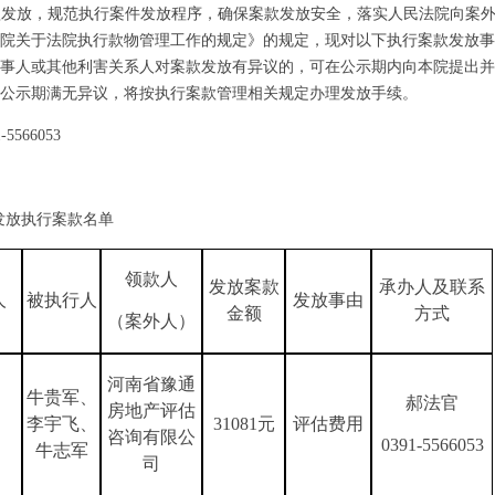
款发放，规范执行案件发放程序，确保案款发放安全，落实人民法院向案
院关于法院执行款物管理工作的规定》的规定，现对以下执行案款发放事
事人或其他利害关系人对案款发放有异议的，可在公示期内向本院提出并
公示期满无异议，将按执行案款管理相关规定办理发放手续。
5566053
发放执行案款名单
领款人
发放案款
承办人及联系
人
被执行人
发放事由
金额
方式
（案外人）
河南省豫通
牛贵军、
郝法官
房地产评估
李宇飞、
31081元
评估费用
咨询有限公
0391-5566053
牛志军
司