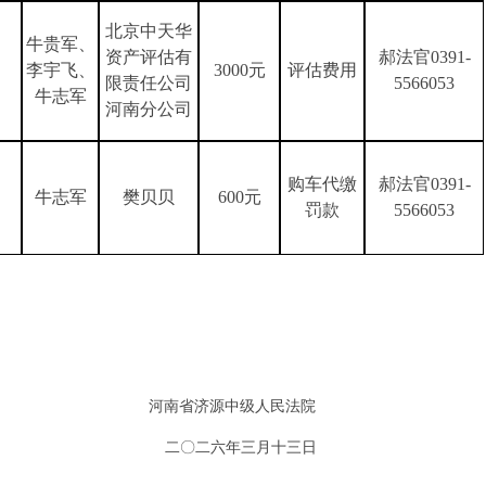
北京中天华
牛贵军、
资产评估有
郝法官
0391-
李宇飞、
3000元
评估费用
限责任公司
5566053
牛志军
河南分公司
购车代缴
郝法官
0391-
牛志军
樊贝贝
600元
罚款
5566053
河南省济源中级人民法院
二〇二六年三月十三日