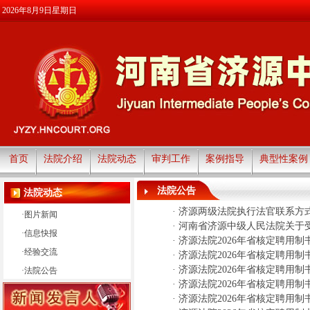
2026年8月9日星期日
首页
法院介绍
法院动态
审判工作
案例指导
典型性案例
法院公告
法院动态
·
济源两级法院执行法官联系方
·
图片新闻
·
河南省济源中级人民法院关于
·
信息快报
·
济源法院2026年省核定聘用
·
经验交流
·
济源法院2026年省核定聘用
·
济源法院2026年省核定聘用
·
法院公告
·
济源法院2026年省核定聘用
·
济源法院2026年省核定聘用