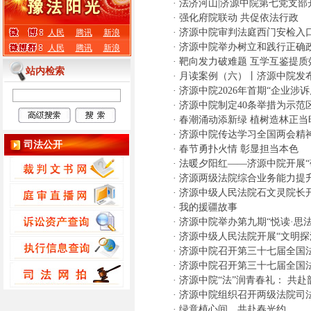
·
法济河山|济源中院第七党支部
·
强化府院联动 共促依法行政
·
济源中院审判法庭西门安检入
人民
腾讯
新浪
·
济源中院举办树立和践行正确
人民
腾讯
新浪
·
靶向发力破难题 互学互鉴提质
站内检索
·
月读案例（六）丨济源中院发布
·
济源中院2026年首期“企业涉
·
济源中院制定40条举措为示范
·
春潮涌动添新绿 植树造林正当
·
济源中院传达学习全国两会精
司法公开
·
春节勇扑火情 彰显担当本色
·
法暖夕阳红——济源中院开展“
·
济源两级法院综合业务能力提升
·
济源中级人民法院石文灵院长
·
我的援疆故事
·
济源中院举办第九期“悦读·思法
·
济源中级人民法院开展“文明探
·
济源中院召开第三十七届全国
·
济源中院召开第三十七届全国
·
济源中院“法”润青春礼： 共
·
济源中院组织召开两级法院司
·
绿意植心间，共赴春光约