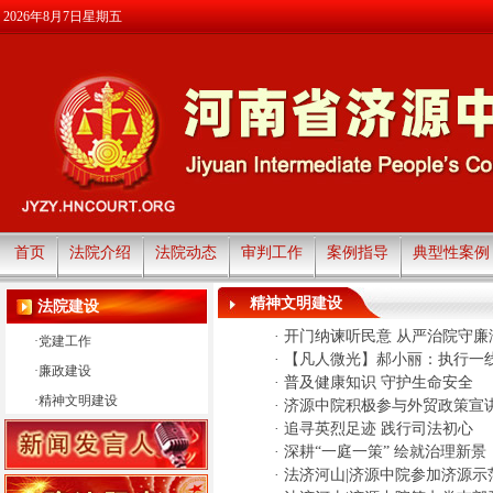
2026年8月7日星期五
首页
法院介绍
法院动态
审判工作
案例指导
典型性案例
精神文明建设
法院建设
·
开门纳谏听民意 从严治院守廉
·
党建工作
·
【凡人微光】郝小丽：执行一
·
廉政建设
·
普及健康知识 守护生命安全
·
精神文明建设
·
济源中院积极参与外贸政策宣
·
追寻英烈足迹 践行司法初心
·
深耕“一庭一策” 绘就治理新景
·
法济河山|济源中院参加济源示